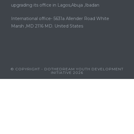
upgrading its office in Lagos,Abuja ,Ibadan
International office- 5631a Allender Road White
Marsh ,MD 2116 MD. United States
© COPYRIGHT - DOTHEDREAM YOUTH DEVELOPMENT
INITIATIVE 2026
|
bets10 giriş
|
bets10
|
bets10 giriş
|
bets10
|
bets10 giriş
|
casib