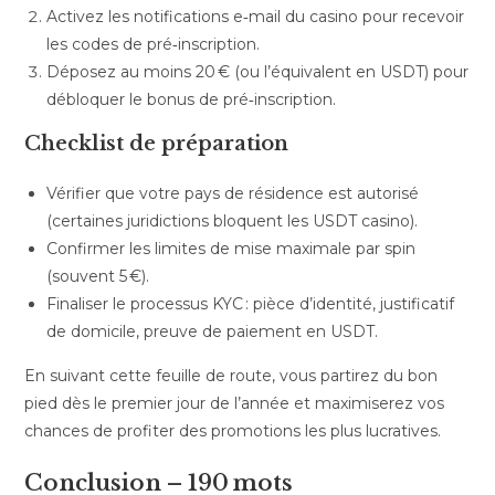
Activez les notifications e‑mail du casino pour recevoir
les codes de pré‑inscription.
Déposez au moins 20 € (ou l’équivalent en USDT) pour
débloquer le bonus de pré‑inscription.
Checklist de préparation
Vérifier que votre pays de résidence est autorisé
(certaines juridictions bloquent les USDT casino).
Confirmer les limites de mise maximale par spin
(souvent 5 €).
Finaliser le processus KYC : pièce d’identité, justificatif
de domicile, preuve de paiement en USDT.
En suivant cette feuille de route, vous partirez du bon
pied dès le premier jour de l’année et maximiserez vos
chances de profiter des promotions les plus lucratives.
Conclusion – 190 mots