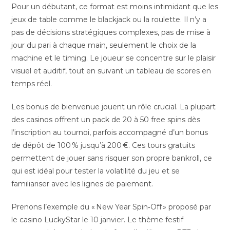
Pour un débutant, ce format est moins intimidant que les
jeux de table comme le blackjack ou la roulette. Il n’y a
pas de décisions stratégiques complexes, pas de mise à
jour du pari à chaque main, seulement le choix de la
machine et le timing. Le joueur se concentre sur le plaisir
visuel et auditif, tout en suivant un tableau de scores en
temps réel.
Les bonus de bienvenue jouent un rôle crucial. La plupart
des casinos offrent un pack de 20 à 50 free spins dès
l’inscription au tournoi, parfois accompagné d’un bonus
de dépôt de 100 % jusqu’à 200 €. Ces tours gratuits
permettent de jouer sans risquer son propre bankroll, ce
qui est idéal pour tester la volatilité du jeu et se
familiariser avec les lignes de paiement.
Prenons l’exemple du « New Year Spin‑Off » proposé par
le casino LuckyStar le 10 janvier. Le thème festif