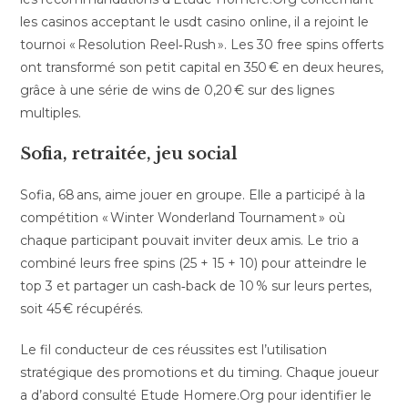
les casinos acceptant le usdt casino online, il a rejoint le
tournoi « Resolution Reel‑Rush ». Les 30 free spins offerts
ont transformé son petit capital en 350 € en deux heures,
grâce à une série de wins de 0,20 € sur des lignes
multiples.
Sofia, retraitée, jeu social
Sofia, 68 ans, aime jouer en groupe. Elle a participé à la
compétition « Winter Wonderland Tournament » où
chaque participant pouvait inviter deux amis. Le trio a
combiné leurs free spins (25 + 15 + 10) pour atteindre le
top 3 et partager un cash‑back de 10 % sur leurs pertes,
soit 45 € récupérés.
Le fil conducteur de ces réussites est l’utilisation
stratégique des promotions et du timing. Chaque joueur
a d’abord consulté Etude Homere.Org pour identifier le