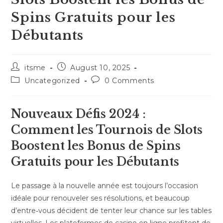
Spins Gratuits pour les
Débutants
Post
Post
itsme
August 10, 2025
author:
published:
Post
Post
Uncategorized
0 Comments
category:
comments:
Nouveaux Défis 2024 :
Comment les Tournois de Slots
Boostent les Bonus de Spins
Gratuits pour les Débutants
Le passage à la nouvelle année est toujours l’occasion
idéale pour renouveler ses résolutions, et beaucoup
d’entre‑vous décident de tenter leur chance sur les tables