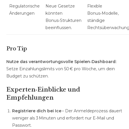
Regulatorische
Neue Gesetze
Flexible
Änderungen
könnten
Bonus‑Modelle,
Bonus‑Strukturen
ständige
beeinflussen.
Rechtsüberwachung
Pro Tip
Nutze das verantwortungsvolle Spielen‑Dashboard:
Setze Einzahlungslimits von 50 € pro Woche, um dein
Budget zu schützen.
Experten‑Einblicke und
Empfehlungen
Registriere dich bei Ice
– Der Anmeldeprozess dauert
weniger als 3 Minuten und erfordert nur E‑Mail und
Passwort.