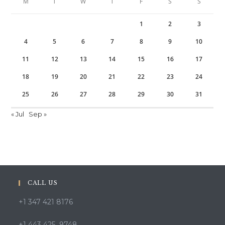
M
T
W
T
F
S
S
1
2
3
4
5
6
7
8
9
10
11
12
13
14
15
16
17
18
19
20
21
22
23
24
25
26
27
28
29
30
31
« Jul
Sep »
CALL US
+1 347 421 8176
+1 443 425 9748