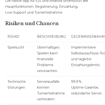
Die native App für iOS und Android unterstützt alle
Hauptfunktionen: Registrierung, Einzahlung,
Live‑Support und Turnierteilnahme.
Risiken und Chancen
RISIKO
BESCHREIBUNG
GEGENMASSNAHME
Spielsucht
Übermäßiges
Implementiere
Spielen kann
Selbstausschluss‑Too
finanzielle
und tägliche
Probleme
Einzahlungslimits.
verursachen.
Technische
Serverausfälle
99,9 %
Störungen
können
Uptime‑Garantie,
Turnierteilnahme
redundante Server.
verhindern.