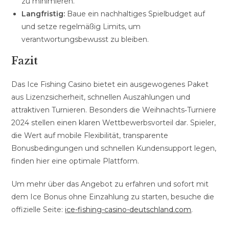
zu minimieren.
Langfristig:
Baue ein nachhaltiges Spielbudget auf
und setze regelmäßig Limits, um
verantwortungsbewusst zu bleiben.
Fazit
Das Ice Fishing Casino bietet ein ausgewogenes Paket
aus Lizenzsicherheit, schnellen Auszahlungen und
attraktiven Turnieren. Besonders die Weihnachts‑Turniere
2024 stellen einen klaren Wettbewerbsvorteil dar. Spieler,
die Wert auf mobile Flexibilität, transparente
Bonusbedingungen und schnellen Kundensupport legen,
finden hier eine optimale Plattform.
Um mehr über das Angebot zu erfahren und sofort mit
dem Ice Bonus ohne Einzahlung zu starten, besuche die
offizielle Seite:
ice-fishing-casino-deutschland.com
.