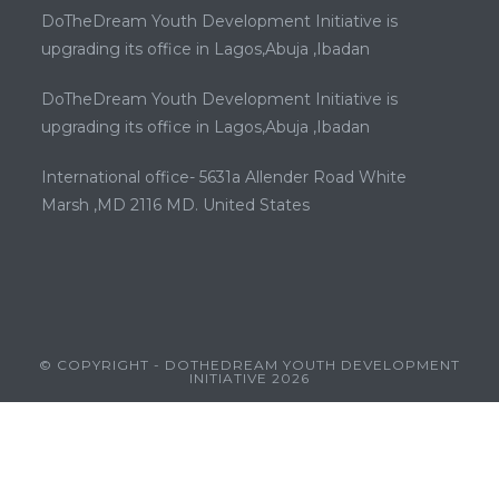
DoTheDream Youth Development Initiative is
upgrading its office in Lagos,Abuja ,Ibadan
DoTheDream Youth Development Initiative is
upgrading its office in Lagos,Abuja ,Ibadan
International office- 5631a Allender Road White
Marsh ,MD 2116 MD. United States
© COPYRIGHT - DOTHEDREAM YOUTH DEVELOPMENT
INITIATIVE 2026
|
bets10 giriş
|
bets10
|
bets10 giriş
|
bets10
|
bets10 giriş
|
bets10