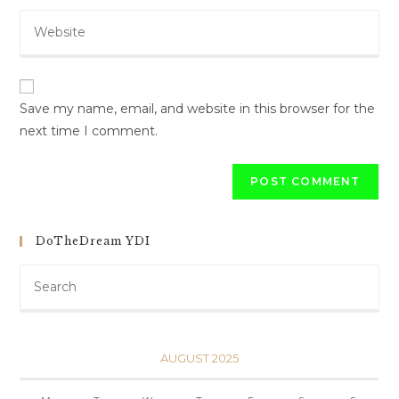
Enter
address
comment
your
to
website
comment
URL
(optional)
Save my name, email, and website in this browser for the
next time I comment.
DoTheDream YDI
AUGUST 2025