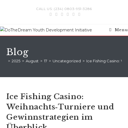
Skip
CALL US: (234) 0803-951-3286
to
content
Menu
Blog
>
2025
>
August
>
17
>
Uncategorized
>
Ice Fishing Casino: W
Ice Fishing Casino:
Weihnachts‑Turniere und
Gewinnstrategien im
Überblick