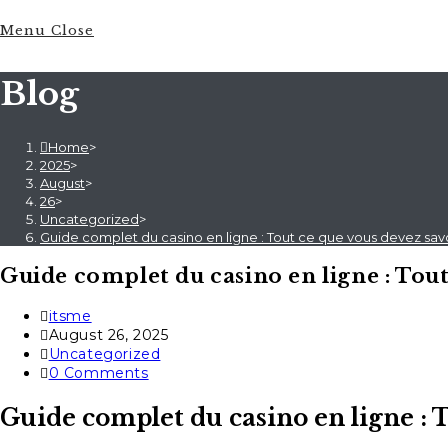
Menu
Close
Blog
Home
>
2025
>
August
>
26
>
Uncategorized
>
Guide complet du casino en ligne : Tout ce que vous devez savo
Guide complet du casino en ligne : Tout
Post
itsme
author:
Post
August 26, 2025
published:
Post
Uncategorized
category:
Post
0 Comments
comments:
Guide complet du casino en ligne : T