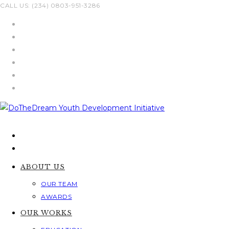
Skip
CALL US: (234) 0803-951-3286
to
content
ABOUT US
OUR TEAM
AWARDS
OUR WORKS