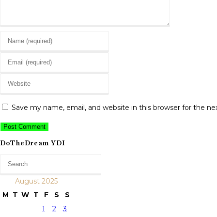
Enter
your
Enter
name
your
or
Enter
email
username
your
address
to
website
to
Save my name, email, and website in this browser for the n
comment
URL
comment
(optional)
DoTheDream YDI
August 2025
M
T
W
T
F
S
S
1
2
3