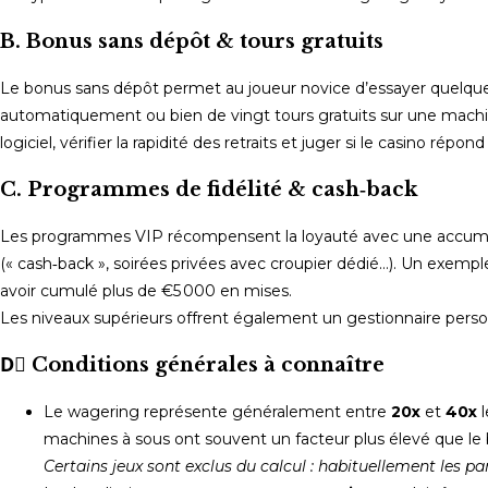
B. Bonus sans dépôt & tours gratuits
Le bonus sans dépôt permet au joueur novice d’essayer quelques j
automatiquement ou bien de vingt tours gratuits sur une mac
logiciel, vérifier la rapidité des retraits et juger si le casino 
C. Programmes de fidélité & cash‑back
Les programmes VIP récompensent la loyauté avec une accumulat
(« cash‑back », soirées privées avec croupier dédié…). Un exemp
avoir cumulé plus de €5 000 en mises.
Les niveaux supérieurs offrent également un gestionnaire perso
D️⃣ Conditions générales à connaître
Le wagering représente généralement entre
20x
et
40x
l
machines à sous ont souvent un facteur plus élevé que le b
Certains jeux sont exclus du calcul : habituellement les par