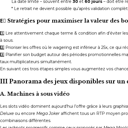
La date limite – souvent entre
30
et
60 jours
– doit être 
* Le retrait ne devient possible qu’après validation complè
E️⃣ Stratégies pour maximiser la valeur des b
1️⃣ Lire attentivement chaque terme & condition afin d’éviter 
à sous.
2️⃣ Prioriser les offres où le wagering est inférieur à 25x, ce qui
3️⃣ Planifier son budget autour des périodes promotionnelles ma
taux multiplicateurs simultanément.
En suivant ces trois étapes simples vous augmentez vos chances 
III Panorama des jeux disponibles sur un
A. Machines à sous vidéo
Les slots vidéo dominent aujourd’hui l’offre grâce à leurs grap
Deluxe
ou encore
Mega Joker
affichent tous un RTP moyen proc
combinaisons différentes.
Les jackpots progressifs comme ceux proposés par
Mega Mool