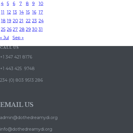
4
5
6
7
8
9
10
11
12
13
14
15
16
17
18
19
20
21
22
23
24
25
26
27
28
29
30
31
« Jul
Sep »
CALL US
+1 347 421 8176
+1 443 425 9748
234 (0) 803 9513 286
EMAIL US
admin@dothedreamydi.org
info@dothedreamydi.org