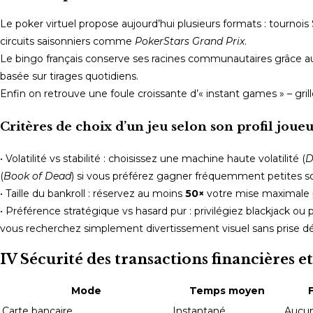
Le poker virtuel propose aujourd’hui plusieurs formats : tournois 
circuits saisonniers comme
PokerStars Grand Prix
.
Le bingo français conserve ses racines communautaires grâce a
basée sur tirages quotidiens.
Enfin on retrouve une foule croissante d’« instant games » – gril
Critères de choix d’un jeu selon son profil joue
• Volatilité vs stabilité : choisissez une machine haute volatilité (
D
(
Book of Dead
) si vous préférez gagner fréquemment petites
• Taille du bankroll : réservez au moins
50×
votre mise maximale pr
• Préférence stratégique vs hasard pur : privilégiez blackjack ou 
vous recherchez simplement divertissement visuel sans prise d
IV Sécurité des transactions financières 
Mode
Temps moyen
F
Carte bancaire
Instantané
Aucun