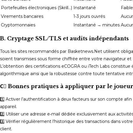
Portefeuilles électroniques (Skrill…)
Instantané
Faibl
Virements bancaires
1‑3 jours ouvrés
Aucun
Cryptomonnaies
Instantané → minutes
Aucun
B. Cryptage SSL/TLS et audits indépendants
Tous les sites recommandés par Basketnews.Net utilisent oblig
soient transmises sous forme chiffrée entre votre navigateur et 
L’obtention des certifications eCOGRA ou iTech Labs constitue
algorithmique ainsi que la robustesse contre toute tentative intr
C️⃣ Bonnes pratiques à appliquer par le joueu
1️⃣ Activer l’authentification à deux facteurs sur son compte af
appareil.
2️⃣ Utiliser une adresse e‑mail dédiée exclusivement aux activités
3️⃣ Vérifier régulièrement l’historique des transactions dans vo
client.