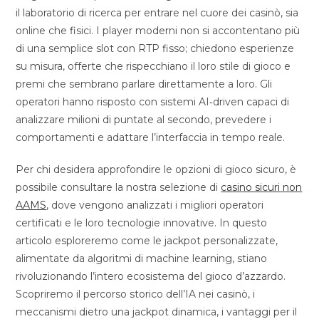
il laboratorio di ricerca per entrare nel cuore dei casinò, sia
online che fisici. I player moderni non si accontentano più
di una semplice slot con RTP fisso; chiedono esperienze
su misura, offerte che rispecchiano il loro stile di gioco e
premi che sembrano parlare direttamente a loro. Gli
operatori hanno risposto con sistemi AI‑driven capaci di
analizzare milioni di puntate al secondo, prevedere i
comportamenti e adattare l’interfaccia in tempo reale.
Per chi desidera approfondire le opzioni di gioco sicuro, è
possibile consultare la nostra selezione di
casino sicuri non
AAMS
, dove vengono analizzati i migliori operatori
certificati e le loro tecnologie innovative. In questo
articolo esploreremo come le jackpot personalizzate,
alimentate da algoritmi di machine learning, stiano
rivoluzionando l’intero ecosistema del gioco d’azzardo.
Scopriremo il percorso storico dell’IA nei casinò, i
meccanismi dietro una jackpot dinamica, i vantaggi per il