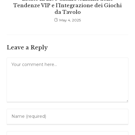
Tendenze VIP e l’Integrazione dei Giochi
da Tavolo
May 4, 2025
Leave a Reply
Comment
Enter
your
name
Enter
or