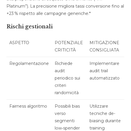
Platinum”). La precisione migliora tassi conversione fino al
+23 % rispetto alle campagne generiche.*
Rischi gestionali
ASPETTO
POTENZIALE
MITIGAZIONE
CRITICITÀ
CONSIGLIATA
Regolamentazione
Richiede
Implementare
audit
audit trail
periodico sui
automatizzato
criteri
randomicità
Fairness algoritmo
Possibili bias
Utilizzare
verso
tecniche de-
segmenti
biasing durante
low‑spender
training