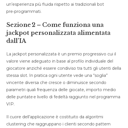
un’esperienza più fluida rispetto ai tradizionali bot
pre‑programmati.
Sezione 2 – Come funziona una
jackpot personalizzata alimentata
dall’IA
La jackpot personalizzata è un premio progressivo cui il
valore viene adeguato in base al profilo individuale del
giocatore anziché essere condiviso tra tutti gli utenti della
stessa slot. In pratica ogni utente vede una “soglia”
vincente diversa che cresce o diminuisce secondo
parametri quali frequenza delle giocate, importo medio
delle puntate e livello di fedeltà raggiunto nel programma
VIP.
Il cuore dell’applicazione è costituito da algoritmi
clustering che raggruppano i clienti secondo pattern