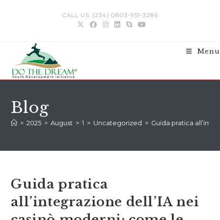
Skip
CALL US: (234) 0803-951-3286
to
content
Menu
Blog
>
2025
>
August
>
1
>
Uncategorized
>
Guida pratica all’int
Guida pratica
all’integrazione dell’IA nei
casinò moderni: come le