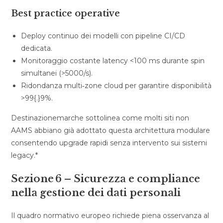
Best practice operative
Deploy continuo dei modelli con pipeline CI/CD
dedicata.
Monitoraggio costante latency <100 ms durante spin
simultanei (>5000/s).
Ridondanza multi‑zone cloud per garantire disponibilità
>99{.}9%.
Destinazionemarche sottolinea come molti siti non
AAMS abbiano già adottato questa architettura modulare
consentendo upgrade rapidi senza intervento sui sistemi
legacy.*
Sezione 6 – Sicurezza e compliance
nella gestione dei dati personali
Il quadro normativo europeo richiede piena osservanza al