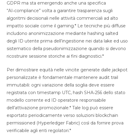
GDPR ma sta emergendo anche una specifica
“AI‑compliance” volta a garantire trasparenza sugli
algoritmi decisionali nelle attività commerciali ad alto
impatto sociale come il gaming.* Le tecniche più diffuse
includono anonimizzazione mediante hashing salted
degli ID utente prima dell’ingestione nei data lake ed uso
sistematico della pseudonimizzazione quando si devono
ricostruire sessione storiche ai fini diagnostici.*
Per dimostrare equità nelle vincite generate dalle jackpot
personalizzate è fondamentale mantenere audit trail
immutabili: ogni variazione della soglia deve essere
registrata con timestamp UTC, hash SHA‑256 dello stato
modello corrente ed ID operatore responsabile
dell’attivazione promozionale.* Tale log può essere
esportato periodicamente verso soluzioni blockchain
permissioned (Hyperledger Fabric) così da fornire prova
verificabile agli enti regolatori.*