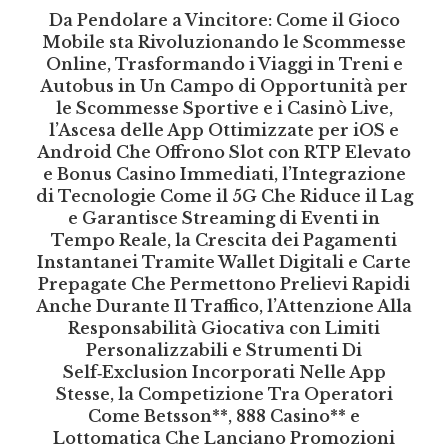
Da Pendolare a Vincitore: Come il Gioco
Mobile sta Rivoluzionando le Scommesse
Online, Trasformando i Viaggi in Treni e
Autobus in Un Campo di Opportunità per
le Scommesse Sportive e i Casinò Live,
l’Ascesa delle App Ottimizzate per iOS e
Android Che Offrono Slot con RTP Elevato
e Bonus Casino Immediati, l’Integrazione
di Tecnologie Come il 5G Che Riduce il Lag
e Garantisce Streaming di Eventi in
Tempo Reale, la Crescita dei Pagamenti
Instantanei Tramite Wallet Digitali e Carte
Prepagate Che Permettono Prelievi Rapidi
Anche Durante Il Traffico, l’Attenzione Alla
Responsabilità Giocativa con Limiti
Personalizzabili e Strumenti Di
Self‑Exclusion Incorporati Nelle App
Stesse, la Competizione Tra Operatori
Come Betsson**, 888 Casino** e
Lottomatica Che Lanciano Promozioni