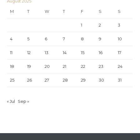
August 2025
M
T
W
T
F
S
S
1
2
3
4
5
6
7
8
9
10
11
12
13
14
15
16
17
18
19
20
21
22
23
24
25
26
27
28
29
30
31
« Jul
Sep »