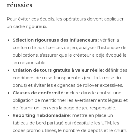
réussies
Pour éviter ces écueils, les opérateurs doivent appliquer
un cadre rigoureux.
Sélection rigoureuse des influenceurs
: vérifier la
conformité aux licences de jeu, analyser l’historique de
publications, s’assurer que le créateur a déjà évoqué le
jeu responsable.
Création de tours gratuits à valeur réelle
: définir des
conditions de mise transparentes (ex. : 1 x la mise du
bonus) et éviter les exigences de rollover excessives.
Clauses de conformité
: inclure dans le contrat une
obligation de mentionner les avertissements légaux et
de fournir un lien vers la page de jeu responsable.
Reporting hebdomadaire
: mettre en place un
tableau de bord partagé qui récapitule les UTM, les
codes promo utilisés, le nombre de dépôts et le churn.