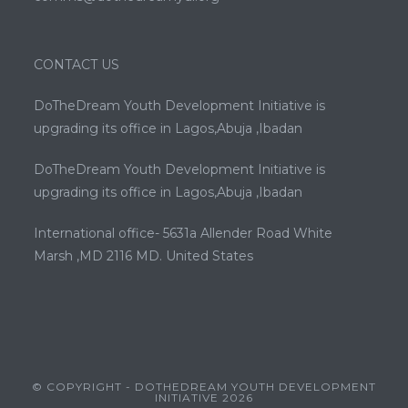
CONTACT US
DoTheDream Youth Development Initiative is
upgrading its office in Lagos,Abuja ,Ibadan
DoTheDream Youth Development Initiative is
upgrading its office in Lagos,Abuja ,Ibadan
International office- 5631a Allender Road White
Marsh ,MD 2116 MD. United States
© COPYRIGHT - DOTHEDREAM YOUTH DEVELOPMENT
INITIATIVE 2026