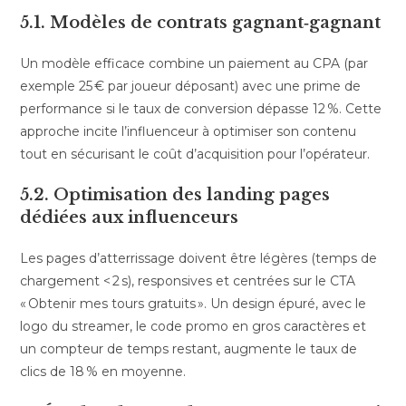
5.1. Modèles de contrats gagnant‑gagnant
Un modèle efficace combine un paiement au CPA (par
exemple 25 € par joueur déposant) avec une prime de
performance si le taux de conversion dépasse 12 %. Cette
approche incite l’influenceur à optimiser son contenu
tout en sécurisant le coût d’acquisition pour l’opérateur.
5.2. Optimisation des landing pages
dédiées aux influenceurs
Les pages d’atterrissage doivent être légères (temps de
chargement < 2 s), responsives et centrées sur le CTA
« Obtenir mes tours gratuits ». Un design épuré, avec le
logo du streamer, le code promo en gros caractères et
un compteur de temps restant, augmente le taux de
clics de 18 % en moyenne.