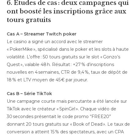
6. Études de cas : deux campagnes qui
ont boosté les inscriptions grâce aux
tours gratuits
Cas A – Streamer Twitch poker
Le casino a signé un accord avec le streamer
« PokerMike », spécialisé dans le poker et les slots à haute
volatilité. L’offre : 50 tours gratuits sur le slot « Gonzo’s
Quest », valable 48 h. Résultat : +27 % d’inscriptions
nouvelles en 4 semaines, CTR de 9,4 %, taux de dépôt de
18 % et LTV moyen de 45 € par joueur.
Cas B – Série TikTok
Une campagne courte mais percutante a été lancée sur
TikTok avec le créateur « SpinGirl ». Chaque vidéo de
30 secondes présentait le code promo “FREE20”
donnant 20 tours gratuits sur « Book of Dead ». Le taux de
conversion a atteint 15 % des spectateurs, avec un CPA