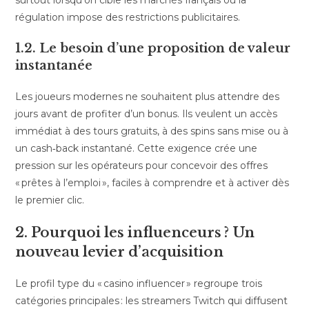
surtout lorsqu’on cible les marchés français où la
régulation impose des restrictions publicitaires.
1.2. Le besoin d’une proposition de valeur
instantanée
Les joueurs modernes ne souhaitent plus attendre des
jours avant de profiter d’un bonus. Ils veulent un accès
immédiat à des tours gratuits, à des spins sans mise ou à
un cash‑back instantané. Cette exigence crée une
pression sur les opérateurs pour concevoir des offres
« prêtes à l’emploi », faciles à comprendre et à activer dès
le premier clic.
2. Pourquoi les influenceurs ? Un
nouveau levier d’acquisition
Le profil type du « casino influencer » regroupe trois
catégories principales : les streamers Twitch qui diffusent