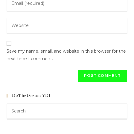
your
username
email
to
Enter
address
comment
your
to
website
comment
URL
(optional)
Save my name, email, and website in this browser for the
next time I comment.
DoTheDream YDI