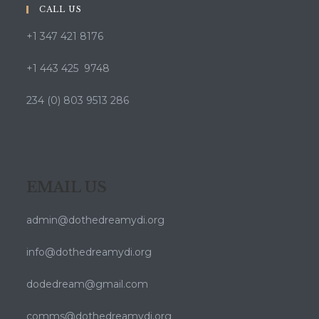
CALL US
+1 347 421 8176
+1 443 425 9748
234 (0) 803 9513 286
EMAIL US
admin@dothedreamydi.org
info@dothedreamydi.org
dodedream@gmail.com
comms@dothedreamydi.org