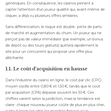
génériques. En conséquence, les casinos peinent à
capter l’attention d’un joueur qualifié qui, avant même de
cliquer, a déjà vu plusieurs offres similaires.
Sans différenciation, le risque est double : perte de parts
de marché et augmentation du churn. Un joueur qui ne
perçoit pas de valeur immédiate (par exemple, un bonus
de dépôt ou des tours gratuits) quittera rapidement le
site pour un concurrent qui propose une offre plus
alléchante.
1.1. Le coût d’acquisition en hausse
Dans l’industrie du casino en ligne, le coût par clic (CPC)
moyen oscille entre 0,80 € et 1,50 €, tandis que le coût
par acquisition (CPA) dépasse souvent les 30 €. Ces
chiffres varient selon la juridiction, mais la tendance est
claire : chaque nouveau joueur coûte de plus en plus cher,